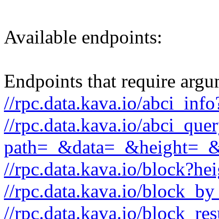
Available endpoints:
Endpoints that require argu
//rpc.data.kava.io/abci_info
//rpc.data.kava.io/abci_que
path=_&data=_&height=_
//rpc.data.kava.io/block?he
//rpc.data.kava.io/block_b
//rpc.data.kava.io/block_re